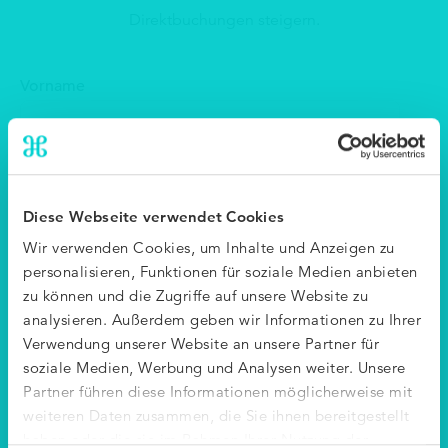
Direktbuchungen steigern.
Vorname
Nachname
Berechnen Sie Ihren
Diese Webseite verwendet Cookies
ROI
Geschäftliche Email-Adresse
Wir verwenden Cookies, um Inhalte und Anzeigen zu
personalisieren, Funktionen für soziale Medien anbieten
Geben Sie eine Schätzung der aktuellen Werte Ihres
zu können und die Zugriffe auf unsere Website zu
Geschäftliche Telefonnummer
Hotels ein, um den potenziellen ROI (Return On
analysieren. Außerdem geben wir Informationen zu Ihrer
Verwendung unserer Website an unsere Partner für
Investment) der Nutzung von Conversion &
soziale Medien, Werbung und Analysen weiter. Unsere
Personalisierung zu berechnen
Geschäftsname
Partner führen diese Informationen möglicherweise mit
weiteren Daten zusammen, die Sie ihnen bereitgestellt
haben oder die sie im Rahmen Ihrer Nutzung der
Aktuelle Website Conversion Rate (%)
Land