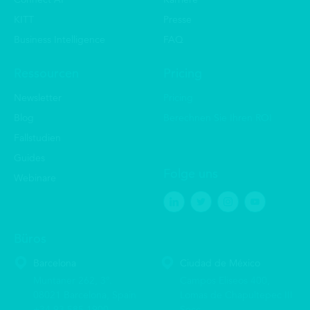
KITT
Presse
Business Intelligence
FAQ
Ressourcen
Pricing
Newsletter
Pricing
Blog
Berechnen Sie Ihren ROI
Fallstudien
Guides
Folge uns
Webinare
Büros
Barcelona
Ciudad de México
Muntaner 262, 3º.
Campos Eliseos 400,
08021 Barcelona, Spain
Lomas de Chapultepec III
+34 93 585 1900
Secc,