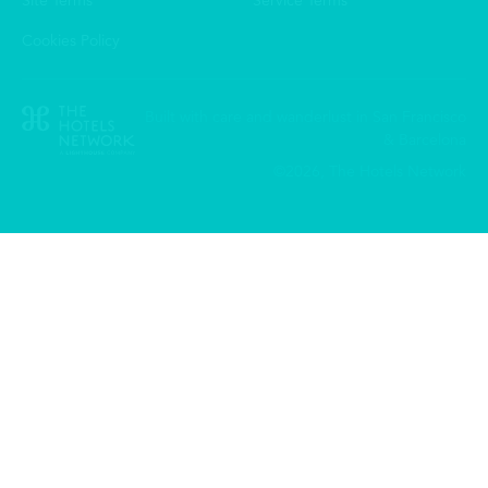
Site Terms
Service Terms
Cookies Policy
Built with care and wanderlust in San Francisco
& Barcelona
©2026, The Hotels Network