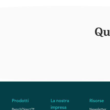
Qu
Prodotti
La nostra
Risorse
impresa
BenchDirect™
Newsletter