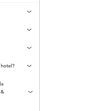
si momento
i in oltre 30
rebbe influire
 hotel?
i contenuti
e diverse
la
 &