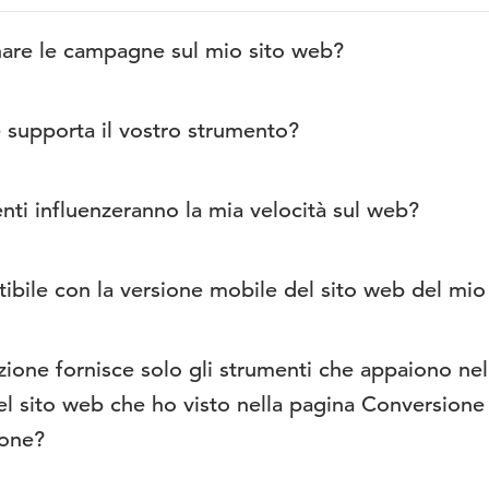
are le campagne sul mio sito web?
ampagne sono accessibili e modificabili in qualsia
 supporta il vostro strumento?
ea clienti.
zione consente di visualizzare strumenti e messagg
enti influenzeranno la mia velocità sul web?
.
zione del nostro script sul vostro sito web non dov
bile con la versione mobile del sito web del mio
 Il nostro script verrà lanciato solo dopo che tutti 
agina saranno stati caricati.
i nostri strumenti si adattano automaticamente all
zione fornisce solo gli strumenti che appaiono nel
ostro sito: mobile, tablet, desktop.
el sito web che ho visto nella pagina Conversione
ione?