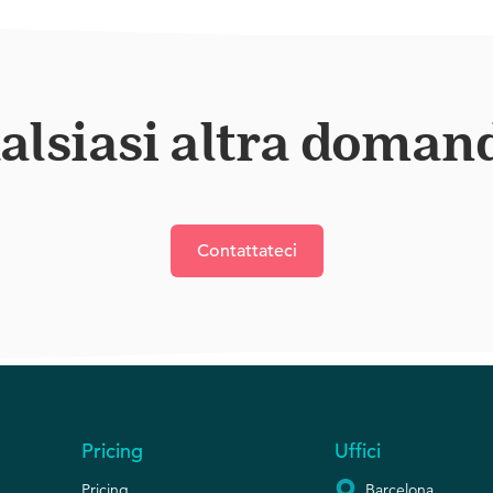
alsiasi altra doman
Contattateci
Pricing
Uffici
Pricing
Barcelona