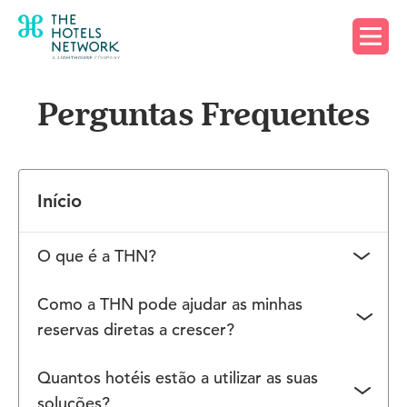
Solicite uma demo
Perguntas Frequentes
Início
O que é a THN?
The Hotels Network é uma empresa de tecnologia
Como a THN pode ajudar as minhas
inovadora que trabalha com mais de 20.000 hotéis
reservas diretas a crescer?
em todo o mundo. Com uma equipa internacional
The Hotels Network oferece aos clientes uma
de especialistas com profunda experiência em
Quantos hotéis estão a utilizar as suas
plataforma de crescimento full-stack para
hotelaria, design de produtos e marketing ao
soluções?