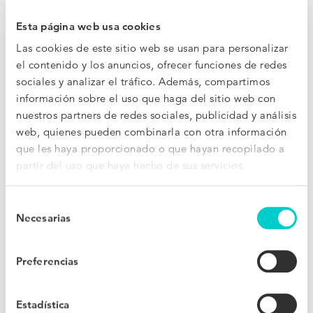
están obteniendo el mejor precio disponible respecto
Esta página web usa cookies
OTAs y otros sitios web. También podrás mostrar las
Las cookies de este sitio web se usan para personalizar
ventajas de reservar directamente como, por ejemplo,
el contenido y los anuncios, ofrecer funciones de redes
una bebida de bienvenida o la posibilidad de hacer el
sociales y analizar el tráfico. Además, compartimos
check-out más tarde.
información sobre el uso que haga del sitio web con
nuestros partners de redes sociales, publicidad y análisis
web, quienes pueden combinarla con otra información
¿Hay alguien ofreciendo un precio inferior al tuyo?
que les haya proporcionado o que hayan recopilado a
Combate las disparidades mostrando a los usuarios una
partir del uso que haya hecho de sus servicios.
oferta de Price Match en tiempo real.
Quiero saber más
Selección
Necesarias
de
consentimiento
Preferencias
Estadística